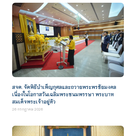
สจด. จัดพิธีบำเพ็ญกุศลและถวายพระพรชัยมงคล
เนื่องในโอกาสวันเฉลิมพระชนมพรรษา พระบาท
สมเด็จพระเจ้าอยู่หัว
26 กรกฎาคม 2026