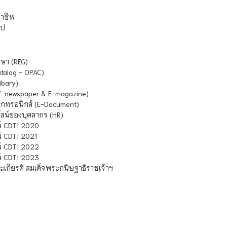
ชาชีพ
ไป
ษา (REG)
atalog - OPAC)
ibary)
E-newspaper & E-magazine)
กทรอนิกส์ (E-Document)
น์ของบุคลากร (HR)
์ CDTI 2020
 CDTI 2021
์ CDTI 2022
์ CDTI 2023
เกียรติ สมเด็จพระกนิษฐาธิราชเจ้าฯ