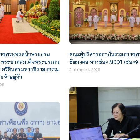
ถวายพระพรหน้าพระบรม
คณะผู้บริหารสถาบันร่วมถวาย
์ พระบาทสมเด็จพระปรเมน
ชัยมงคล ทางช่อง MCOT (ช่อง9
ี ศรีสินทรมหาวชิราลงกรณ
21 กรกฎาคม 2026
เจ้าอยู่หัว
26