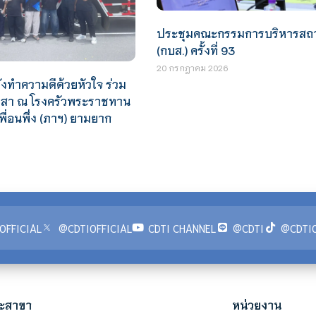
ประชุมคณะกรรมการบริหารสถา
(กบส.) ครั้งที่ 93
20 กรกฎาคม 2026
งทำความดีด้วยหัวใจ ร่วม
าสา ณ โรงครัวพระราชทาน
พื่อนพึ่ง (ภาฯ) ยามยาก
OFFICIAL
@CDTIOFFICIAL
CDTI CHANNEL
@CDTI
@CDTIO
ะสาขา
หน่วยงาน