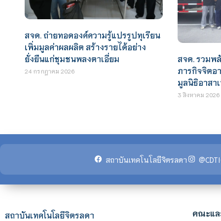
สจด. ถ่ายทอดองค์ความรู้แปรรูปทุเรียน
เพิ่มมูลค่าผลผลิต สร้างรายได้อย่าง
ยั่งยืนแก่ชุมชนพลงตาเอี่ยม
สจด. รวมพลั
ภารกิจจิตอ
24 กรกฎาคม 2026
มูลนิธิอาสาเ
3 สิงหาคม 2026
สถาบันเทคโนโลยีจิตรลดา
@CDTI
คณะแล
สถาบันเทคโนโลยีจิตรลดา