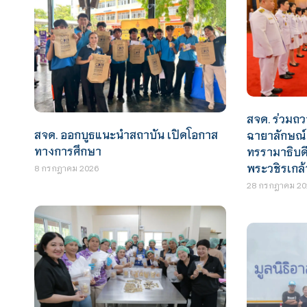
สจด. ร่วม
สจด. ออกบูธแนะนำสถาบัน เปิดโอกาส
ฉายาลักษณ
ทางการศึกษา
ทรรามาธิบด
พระวชิรเกล้า
8 กรกฎาคม 2026
28 กรกฎาคม 20