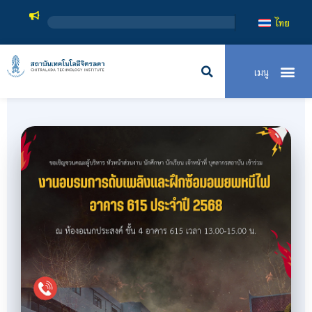
สถาบันเทคโนโ
ไทย