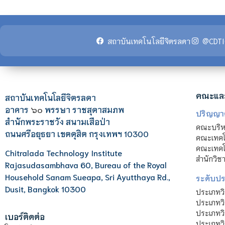
สถาบันเทคโนโลยีจิตรลดา
@CDTI
คณะแล
สถาบันเทคโนโลยีจิตรลดา
อาคาร
๖๐
พรรษา ราชสุดาสมภพ
ปริญญา
สำนักพระราชวัง สนามเสือป่า
คณะบริหา
ถนนศรีอยุธยา เขตดุสิต กรุงเทพฯ 10300
คณะเทคโ
คณะเทคโน
Chitralada Technology Institute
สำนักวิช
Rajasudasambhava 60, Bureau of the Royal
Household Sanam Sueapa, Sri Ayutthaya Rd.,
ระดับประ
Dusit, Bangkok 10300
ประเภทว
ประเภทวิ
ประเภทว
เบอร์ติดต่อ
ประเภทวิ