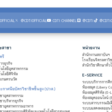
OFFICIAL
@CDTIOFFICIAL
CDTI CHANNEL
@CDTI
@CDTIO
ะสาขา
หน่วยงาน
สำนักงานสถาบันฯ
ตรี
โรงเรียนจิตรลดาวิ
รธุรกิจ
สำนักวิชาศึกษาทั่ว
นโลยีอุตสาหกรรม
โลยีดิจิทัล
E-SERVICE
าเกษตรนวัต
ระบบบริการการศึก
ห้องสมุด (Libery C
กาศนียบัตรวิชาชีพชั้นสูง (ปวส.)
ห้องสมุดดิจิทัล (E-L
ิชาอุตสาหกรรม
ห้องสมุดออนไลน์ (
ชาบริหารธุรกิจ
ระบบสารบรรณอิเล็
ิชาอุตสาหกรรมอาหาร
ระบบแสดงผลออนไล
ชาอุตสาหกรรมดิจิทัลและเทคโนโลยีสารสนเทศ