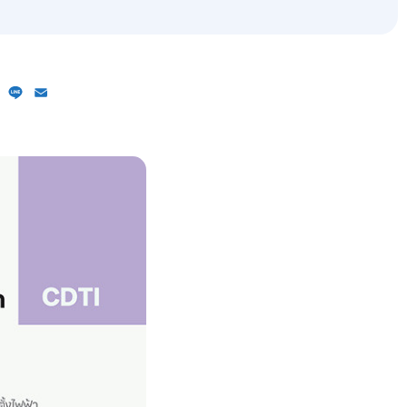
ebook
X
Line
Email