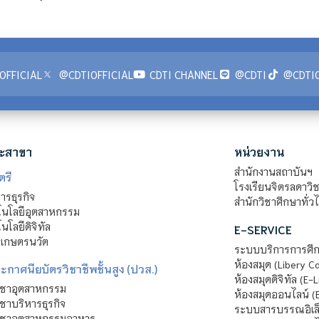
OFFICIAL
@CDTIOFFICIAL
CDTI CHANNEL
@CDTI
@CDTIO
ะสาขา
หน่วยงาน
สำนักงานสถาบันฯ
ตรี
โรงเรียนจิตรลดาวิ
รธุรกิจ
สำนักวิชาศึกษาทั่ว
นโลยีอุตสาหกรรม
โลยีดิจิทัล
E-SERVICE
าเกษตรนวัต
ระบบบริการการศึก
ห้องสมุด (Libery C
กาศนียบัตรวิชาชีพชั้นสูง (ปวส.)
ห้องสมุดดิจิทัล (E-L
ิชาอุตสาหกรรม
ห้องสมุดออนไลน์ (
ชาบริหารธุรกิจ
ระบบสารบรรณอิเล็
ิชาอุตสาหกรรมอาหาร