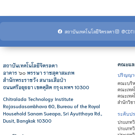
สถาบันเทคโนโลยีจิตรลดา
@CDTI
คณะแล
สถาบันเทคโนโลยีจิตรลดา
อาคาร
๖๐
พรรษา ราชสุดาสมภพ
ปริญญา
สำนักพระราชวัง สนามเสือป่า
คณะบริหา
ถนนศรีอยุธยา เขตดุสิต กรุงเทพฯ 10300
คณะเทคโ
คณะเทคโน
Chitralada Technology Institute
สำนักวิช
Rajasudasambhava 60, Bureau of the Royal
Household Sanam Sueapa, Sri Ayutthaya Rd.,
ระดับประ
Dusit, Bangkok 10300
ประเภทว
ประเภทวิ
ประเภทว