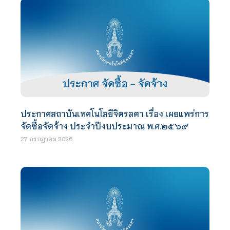
ประกาศสถาบันเทคโนโลยีจิตรลดา เรื่อง เผยแพร่การ
จัดซื้อจัดจ้าง ประจำปีงบประมาณ พ.ศ.๒๕๖๙
27 กรกฎาคม 2026