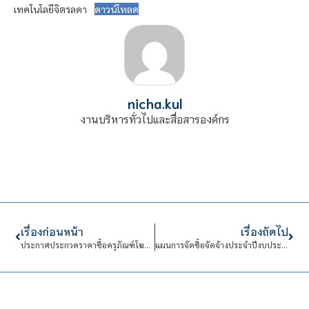
เทคโนโลยีจิตรลดา
ดาวน์โหลด
nicha.kul
งานบริหารทั่วไปและสื่อสารองค์กร
เรื่องก่อนหน้า
เรื่องถัดไป
ประกาศประกวดราคาซื้อครุภัณฑ์โฆษณาและเผยแพร่ จำนวน 4 รายการ ด้วยวิธีประกวดราคาอิเล็กทรอนิกส์ (e-bidding)
แผนการจัดซื้อจัดจ้างประจำปีงบประมาณ พ.ศ.2568 จ้างเหมาตกแต่งเคลือบสีผิวและเคลือบเรซิ่นขั้นสูงลงบนเครื่องดนตรีไทย จำนวน 30 เครื่อง