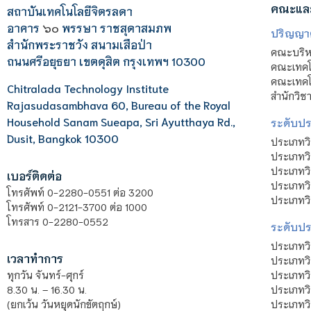
คณะแล
สถาบันเทคโนโลยีจิตรลดา
อาคาร
๖๐
พรรษา ราชสุดาสมภพ
ปริญญา
สำนักพระราชวัง สนามเสือป่า
คณะบริหา
ถนนศรีอยุธยา เขตดุสิต กรุงเทพฯ 10300
คณะเทคโ
คณะเทคโน
Chitralada Technology Institute
สำนักวิช
Rajasudasambhava 60, Bureau of the Royal
Household Sanam Sueapa, Sri Ayutthaya Rd.,
ระดับประ
Dusit, Bangkok 10300
ประเภทว
ประเภทวิ
ประเภทว
เบอร์ติดต่อ
ประเภทวิ
โทรศัพท์ 0-2280-0551 ต่อ 3200
ประเภทวิ
โทรศัพท์ 0-2121-3700 ต่อ 1000
โทรสาร 0-2280-0552
ระดับปร
ประเภทว
เวลาทำการ
ประเภทวิ
ประเภทว
ทุกวัน จันทร์-ศุกร์
ประเภทวิ
8.30 น. – 16.30 น.
ประเภทวิ
(ยกเว้น วันหยุดนักขัตฤกษ์)