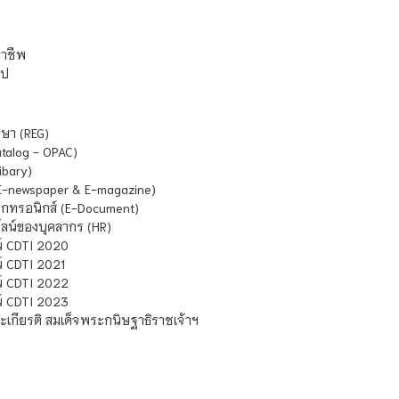
ชาชีพ
ไป
ษา (REG)
atalog - OPAC)
ibary)
E-newspaper & E-magazine)
กทรอนิกส์ (E-Document)
น์ของบุคลากร (HR)
์ CDTI 2020
 CDTI 2021
์ CDTI 2022
์ CDTI 2023
เกียรติ สมเด็จพระกนิษฐาธิราชเจ้าฯ