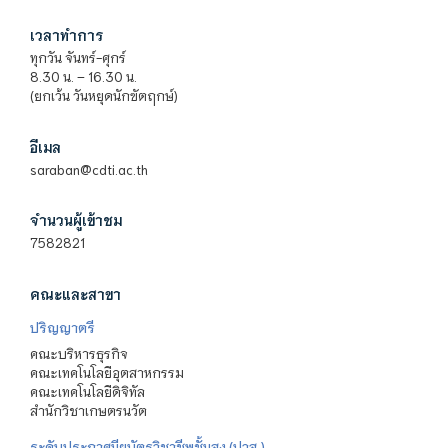
เวลาทำการ
ทุกวัน จันทร์-ศุกร์
8.30 น. – 16.30 น.
(ยกเว้น วันหยุดนักขัตฤกษ์)
อีเมล
saraban@cdti.ac.th
จำนวนผู้เข้าชม
7582821
คณะและสาขา
ปริญญาตรี
คณะบริหารธุรกิจ
คณะเทคโนโลยีอุตสาหกรรม
คณะเทคโนโลยีดิจิทัล
สำนักวิชาเกษตรนวัต
ระดับประกาศนียบัตรวิชาชีพชั้นสูง (ปวส.)