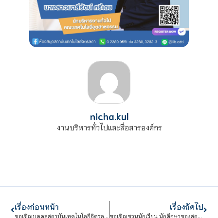
nicha.kul
งานบริหารทั่วไปและสื่อสารองค์กร
เรื่องก่อนหน้า
เรื่องถัดไป
ขอเชิญบุคคลสถาบันเทคโนโลยีจิตรลดา เข้าร่วมรับฟังบรรยาย ในหัวข้อ “Cyber Security การป้องกันภัยคุกคามทางไซเบอร์ในองค์กร”
ขอเชิญชวนนักเรียน นักศึกษาของสถาบันฯ ร่วมกิจกรรม “3D Modeling Summer Camp” รุ่นที่ 4 ปิดเทอมนี้มาสนุกกับการทำโมเดล 3 มิติกันเถอะ