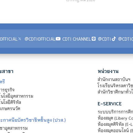
OFFICIAL
@CDTIOFFICIAL
CDTI CHANNEL
@CDTI
@CDTIO
ะสาขา
หน่วยงาน
สำนักงานสถาบันฯ
ตรี
โรงเรียนจิตรลดาวิ
รธุรกิจ
สำนักวิชาศึกษาทั่ว
นโลยีอุตสาหกรรม
โลยีดิจิทัล
E-SERVICE
าเกษตรนวัต
ระบบบริการการศึก
ห้องสมุด (Libery C
กาศนียบัตรวิชาชีพชั้นสูง (ปวส.)
ห้องสมุดดิจิทัล (E-L
ิชาอุตสาหกรรม
ห้องสมุดออนไลน์ (