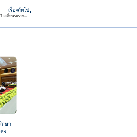
เรื่องถัดไป
สมเด็จพระกนิษฐาธิราชเจ้า กรมสมเด็จพระเทพรัตนราชสุดา ฯ สยามบรมราชกุมารี เสด็จพระราชดำเนินไปในงาน Bangkok Chef Charity 2025
ศึกษา
สดง