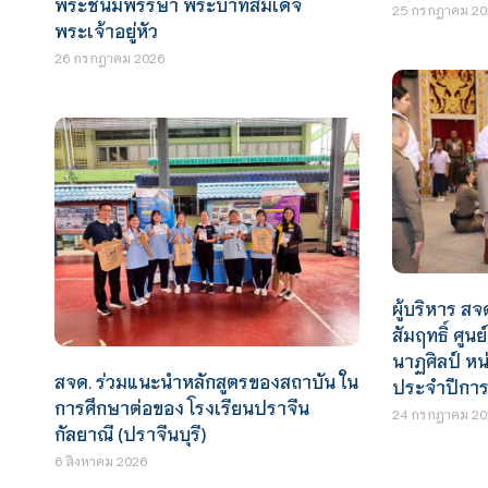
พระชนมพรรษา พระบาทสมเด็จ
25 กรกฎาคม 20
พระเจ้าอยู่หัว
26 กรกฎาคม 2026
ผู้บริหาร สจ
สัมฤทธิ์ ศูน
นาฏศิลป์ ห
สจด. ร่วมแนะนำหลักสูตรของสถาบัน ใน
ประจำปีการ
การศึกษาต่อของ โรงเรียนปราจีน
24 กรกฎาคม 20
กัลยาณี (ปราจีนบุรี)
6 สิงหาคม 2026