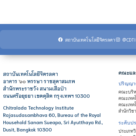
สถาบันเทคโนโลยีจิตรลดา
@CDTI
คณะแล
สถาบันเทคโนโลยีจิตรลดา
อาคาร
๖๐
พรรษา ราชสุดาสมภพ
ปริญญา
สำนักพระราชวัง สนามเสือป่า
คณะบริหา
ถนนศรีอยุธยา เขตดุสิต กรุงเทพฯ 10300
คณะเทคโ
คณะเทคโน
Chitralada Technology Institute
สำนักวิช
Rajasudasambhava 60, Bureau of the Royal
Household Sanam Sueapa, Sri Ayutthaya Rd.,
ระดับประ
Dusit, Bangkok 10300
ประเภทว