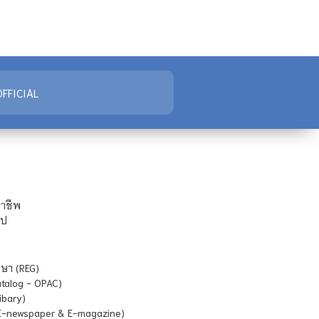
FFICIAL
ชาชีพ
ไป
ษา (REG)
atalog - OPAC)
ibary)
E-newspaper & E-magazine)