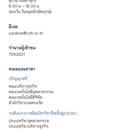
ทุกวัน จันทร์-ศุกร์
8.30 น. – 16.30 น.
(ยกเว้น วันหยุดนักขัตฤกษ์)
อีเมล
saraban@cdti.ac.th
จำนวนผู้เข้าชม
7582821
คณะและสาขา
ปริญญาตรี
คณะบริหารธุรกิจ
คณะเทคโนโลยีอุตสาหกรรม
คณะเทคโนโลยีดิจิทัล
สำนักวิชาเกษตรนวัต
ระดับประกาศนียบัตรวิชาชีพชั้นสูง (ปวส.)
ประเภทวิชาอุตสาหกรรม
ประเภทวิชาบริหารธุรกิจ