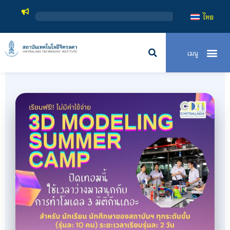
สถาบันเท
ไทย