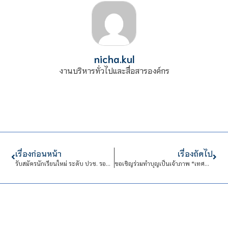
nicha.kul
งานบริหารทั่วไปและสื่อสารองค์กร
เรื่องก่อนหน้า
เรื่องถัดไป
รับสมัครนักเรียนใหม่ ระดับ ปวช. รอบที่ 3 ประจำปีการศึกษา 2568
ขอเชิญร่วมทำบุญเป็นเจ้าภาพ “เทศน์มหาชาติเฉลิมพระเกียรติสมเด็จพระกนิษฐาธิราชเจ้า กรมสมเด็จพระเทพรัตนราชสุดา ฯ สยามบรมราชกุมารี ในโอกาสทรงพระเจริญพระชนมายุ 70 พรรษา”