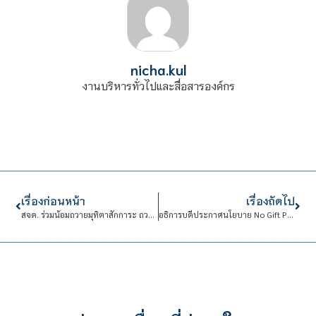
nicha.kul
งานบริหารทั่วไปและสื่อสารองค์กร
เรื่องก่อนหน้า
เรื่องถัดไป
สจด. ร่วมน้อมถวายมุทิตาสักการะ ถวายแจกันดอกไม้แก่สมเด็จพระมหารัชมงคลมุนี (สมเด็จธงชัย)
อธิการบดีประกาศนโยบาย No Gift Policy กำชับบุคลากรทุกฝ่ายปฏิบัติตาม