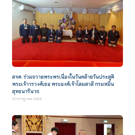
สจด. ร่วมถวายพระพรเนื่องในวันคล้ายวันประสูติ
พระเจ้าวรวงศ์เธอ พระองค์เจ้าโสมสวลี กรมหมื่น
สุทธนารีนาถ
13 กรกฎาคม 2026