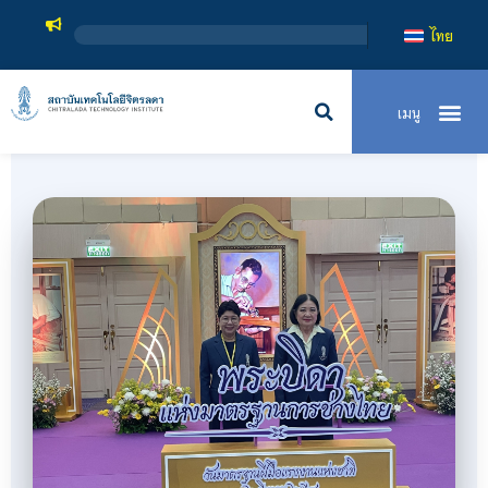
สถาบันเทคโ
ไทย