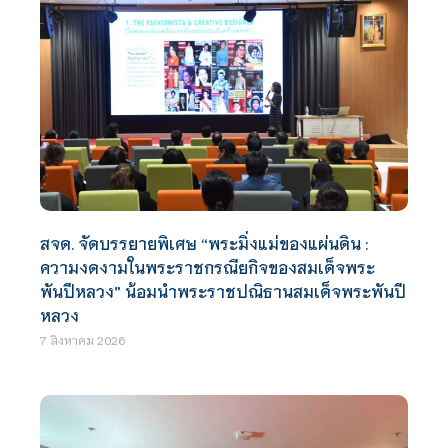
สจด. จัดบรรยายพิเศษ “พระมิ่งแม่ของแผ่นดิน :
ความงดงามในพระราชกรณียกิจของสมเด็จพระ
พันปีหลวง” น้อมนำพระราชปณิธานสมเด็จพระพันปี
หลวง
7 สิงหาคม 2026