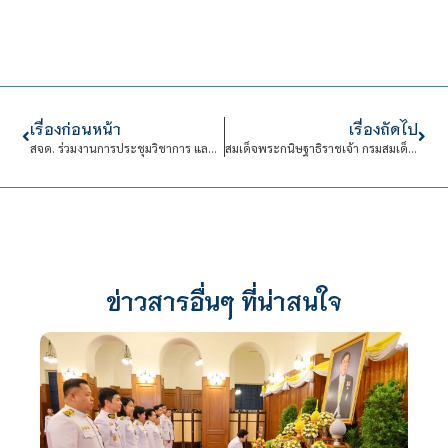
เรื่องก่อนหน้า
เรื่องถัดไป
สจด. ร่วมงานการประชุมวิชาการ และนิทรรศการด้านความปลอดภัยและอาชีวอนามัยแห่งภูมิภาคเอเซีย-แปซิฟิก APOSHO ครั้งที่ 38 : 2024
สมเด็จพระกนิษฐาธิราชเจ้า กรมสมเด็จพระเทพรัตนราชสุดา สยามบรมราชกุมารีเสด็จพระราชดำเนินทอดพระเนตรความก้าวหน้าสำนักวิชาเกษตรนวัตสถาบันเทคโนโลยีจิตรลดา
ข่าวสารอื่นๆ ที่น่าสนใจ