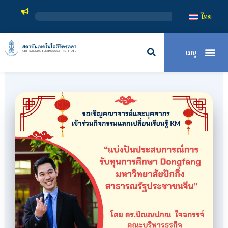
สถาบันเทคโนโ
ไทย