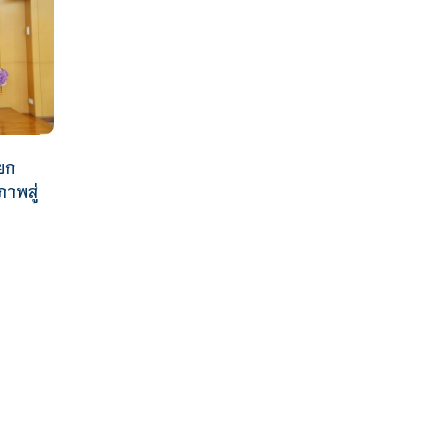
ยก
าพสู่