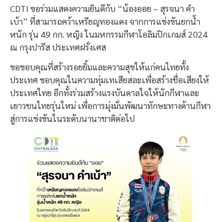
CDTI ขอร่วมแสดงความยินดีกับ “น้องออย – สุรจนา คำ
เบ้า” ที่สามารถคว้าเหรียญทองแดง จากการแข่งขันยกน้ำ
หนัก รุ่น 49 กก. หญิง ในมหกรรมกีฬาโอลิมปิกเกมส์ 2024
ณ กรุงปารีส ประเทศฝรั่งเศส
ขอขอบคุณที่สร้างรอยยิ้มและความสุขให้แก่คนไทยทั้ง
ประเทศ ขอบคุณในความทุ่มเทเสียสละเพื่อสร้างชื่อเสียงให้
ประเทศไทย อีกทั้งร่วมสร้างแรงบันดาลใจให้นักกีฬาและ
เยาวชนไทยรุ่นใหม่ เพื่อการมุ่งมั่นพัฒนาทักษะทางด้านกีฬา
สู่การแข่งขันในระดับนานาชาติต่อไป