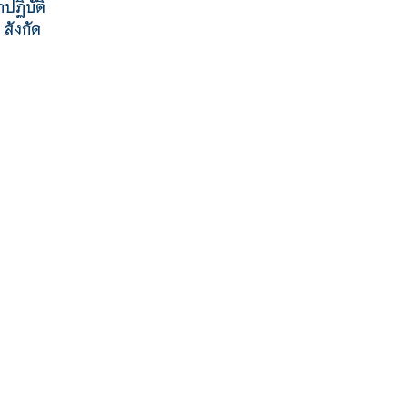
กปฏิบัติ
สังกัด