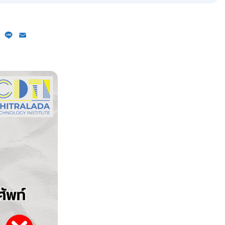
ebook
X
Line
Email