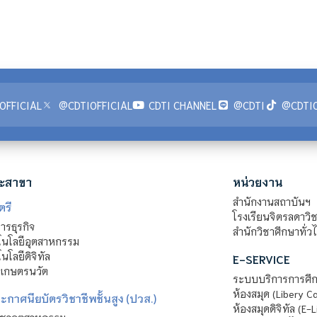
OFFICIAL
@CDTIOFFICIAL
CDTI CHANNEL
@CDTI
@CDTIO
ะสาขา
หน่วยงาน
สำนักงานสถาบันฯ
ตรี
โรงเรียนจิตรลดาวิ
รธุรกิจ
สำนักวิชาศึกษาทั่ว
นโลยีอุตสาหกรรม
โลยีดิจิทัล
E-SERVICE
าเกษตรนวัต
ระบบบริการการศึก
ห้องสมุด (Libery C
กาศนียบัตรวิชาชีพชั้นสูง (ปวส.)
ห้องสมุดดิจิทัล (E-L