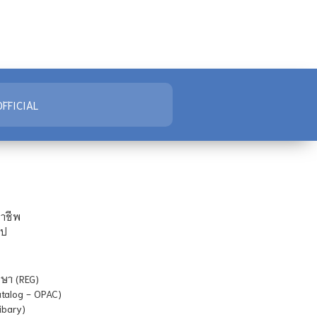
FFICIAL
ชาชีพ
ไป
ษา (REG)
atalog - OPAC)
ibary)