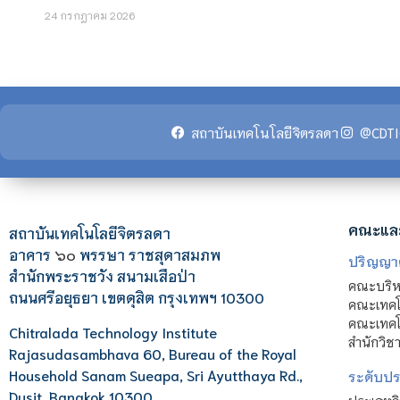
24 กรกฎาคม 2026
สถาบันเทคโนโลยีจิตรลดา
@CDTI
คณะแล
สถาบันเทคโนโลยีจิตรลดา
อาคาร
๖๐
พรรษา ราชสุดาสมภพ
ปริญญา
สำนักพระราชวัง สนามเสือป่า
คณะบริหา
ถนนศรีอยุธยา เขตดุสิต กรุงเทพฯ 10300
คณะเทคโ
คณะเทคโน
Chitralada Technology Institute
สำนักวิช
Rajasudasambhava 60, Bureau of the Royal
Household Sanam Sueapa, Sri Ayutthaya Rd.,
ระดับประ
Dusit, Bangkok 10300