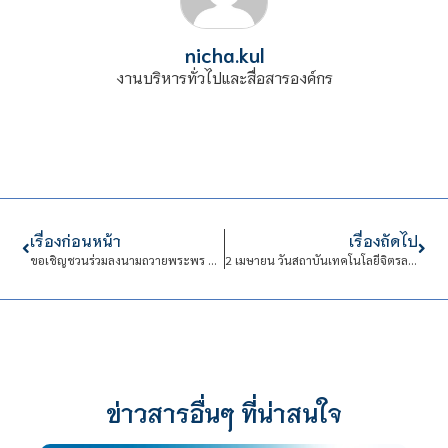
nicha.kul
งานบริหารทั่วไปและสื่อสารองค์กร
เรื่องก่อนหน้า
เรื่องถัดไป
ขอเชิญชวนร่วมลงนามถวายพระพร สมเด็จพระกนิษฐาธิราชเจ้า กรมสมเด็จพระเทพรัตนราชสุดา ฯ สยามบรมราชกุมารี เนื่องในโอกาสวันคล้ายวันพระราชสมภพ
2 เมษายน วันสถาบันเทคโนโลยีจิตรลดา
ข่าวสารอื่นๆ ที่น่าสนใจ