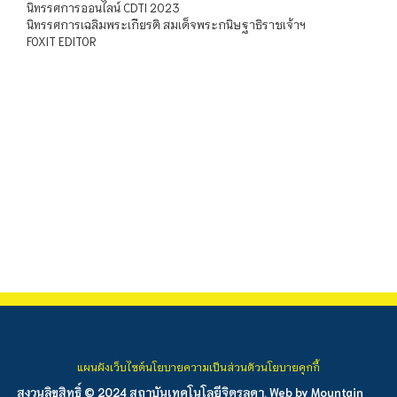
นิทรรศการออนไลน์ CDTI 2023
นิทรรศการเฉลิมพระเกียรติ สมเด็จพระกนิษฐาธิราชเจ้าฯ
FOXIT EDITOR
แผนผังเว็บไซต์
นโยบายความเป็นส่วนตัว
นโยบายคุกกี้
สงวนลิขสิทธิ์ © 2024 สถาบันเทคโนโลยีจิตรลดา. Web by
Mountain