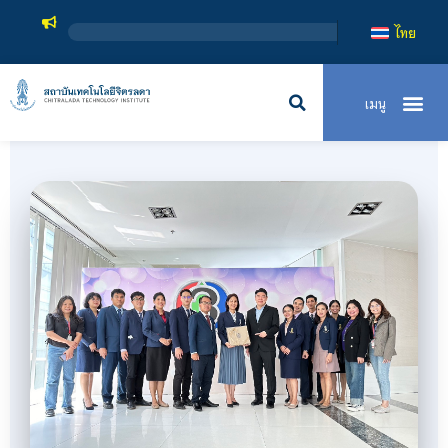
สถาบันเทคโนโ
ไทย