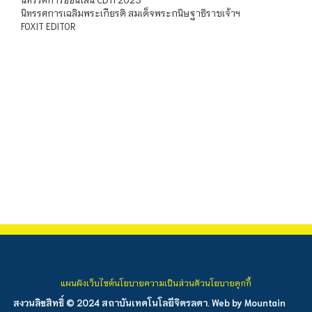
นิทรรศการเฉลิมพระเกียรติ สมเด็จพระกนิษฐาธิราชเจ้าฯ
FOXIT EDITOR
แผนผังเว็บไซต์
นโยบายความเป็นส่วนตัว
นโยบายคุกกี้
สงวนลิขสิทธิ์ © 2024 สถาบันเทคโนโลยีจิตรลดา. Web by
Mountain