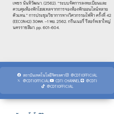
เพชร นันทิวัฒนา. (2562). “ระบบจัดการลงทะเบียนและ
ควบคุมห้องพักโฮสเทลจากการจองห้องพักออนไลน์หลาย
ตัวแทน.” การประชุมวิชาการทางวิศวกรรมไฟฟ้า ครั้งที่ 42
(EECON42) 30ตค. –1 พย. 2562. กรีนเนอรี่ รีสอร์ทเขาใหญ่
นครราชสีมา. pp. 601-604.
สถาบันเทคโนโลยีจิตรลดา
@CDTIOFFICIAL
@CDTIOFFICIAL
CDTI CHANNEL
@CDTI
@CDTIOFFICIAL