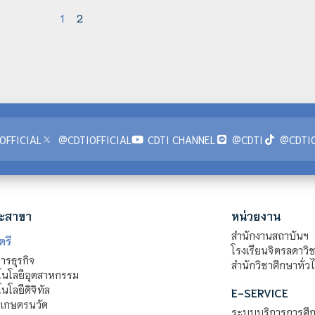
1
2
OFFICIAL
@CDTIOFFICIAL
CDTI CHANNEL
@CDTI
@CDTIO
ะสาขา
หน่วยงาน
สำนักงานสถาบันฯ
ตรี
โรงเรียนจิตรลดาวิ
รธุรกิจ
สำนักวิชาศึกษาทั่ว
นโลยีอุตสาหกรรม
โลยีดิจิทัล
E-SERVICE
าเกษตรนวัต
ระบบบริการการศึก