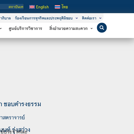
าบันเทคโนโลยีจิตรลดา เป็นสถาบันอุดมศึกษาในกำกับของรัฐ เปิดหลักสูตรการเรียนการส
English
ไทย
าภิบาล
ร้องเรียนการทุจริตและประพฤติมิชอบ
ติดต่อเรา
ศูนย์บริการวิชาการ
สิ่งอำนวยความสะดวก
า ชอบดำรงธรรม
าสตราจารย์
นท์ รุ่งสว่าง
รย์ประจำคณะ