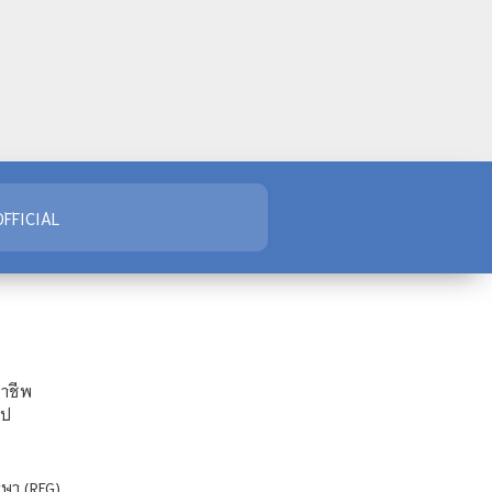
FFICIAL
ชาชีพ
ไป
ษา (REG)