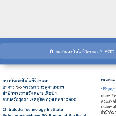
สถาบันเทคโนโลยีจิตรลดา
@CDTI
คณะแล
สถาบันเทคโนโลยีจิตรลดา
อาคาร
๖๐
พรรษา ราชสุดาสมภพ
ปริญญา
สำนักพระราชวัง สนามเสือป่า
คณะบริหา
ถนนศรีอยุธยา เขตดุสิต กรุงเทพฯ 10300
คณะเทคโ
คณะเทคโน
Chitralada Technology Institute
สำนักวิช
Rajasudasambhava 60, Bureau of the Royal