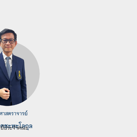
วยศาสตราจารย์
ต เตชะพะโลกุล
รย์ประจำคณะ