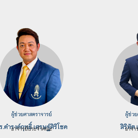
ผู้ช่วยศาสตราจารย์
ผู้ช่
ร.
ดำรงค์ฤทธิ์ เศรษฐ์ศิริโชค
สิริทั
อาจารย์ประจำคณะ
อาจา