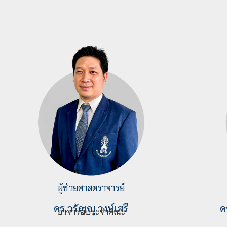
ผู้ช่วยศาสตราจารย์
ดร.
วรัญญู วงษ์เสรี
ด
อาจารย์ประจำคณะ