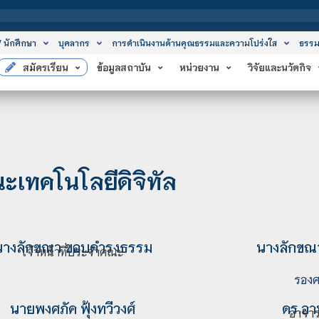
สถ
/ นักศึกษา
บุคลากร
การดำเนินงานด้านคุณธรรมและความโปร่งใส
ธรรม
สมัครเรียน
ข้อมูลสถาบัน
หน่วยงาน
วิจัยและนวัตกิจ
ะเทคโนโลยีดิจิทัล
นาง
ลักขณา ขอบดำรงธรรม
นาง
ลักขณ
เจ้าหน้าที่ประจำคณะ
รองศ
นาย
พงศภัค ฟุ้งทวีวงศ์
ดร.
อาน
อาจา