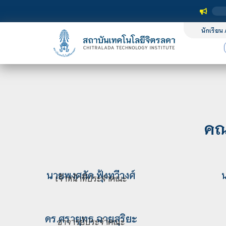
นักเรียน 
คณ
นาย
พงศภัค ฟุ้งทวีวงศ์
เจ้าหน้าที่ประจำคณะ
ดร.
ศรายุทธ ฉายสุริยะ
อาจารย์ประจำคณะ