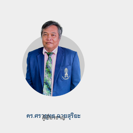
ดร.
ศรายุทธ ฉายสุริยะ
ผู้เชี่ยวชาญ