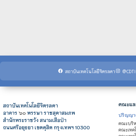
สถาบันเทคโนโลยีจิตรลดา
@CDTI
คณะแล
สถาบันเทคโนโลยีจิตรลดา
อาคาร
๖๐
พรรษา ราชสุดาสมภพ
ปริญญา
สำนักพระราชวัง สนามเสือป่า
คณะบริหา
ถนนศรีอยุธยา เขตดุสิต กรุงเทพฯ 10300
คณะเทคโ
คณะเทคโน