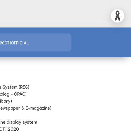
@CDTIOFFICIAL
s System (REG)
talog - OPAC)
Libary)
-newspaper & E-magazine)
line display system
 CDTI 2020