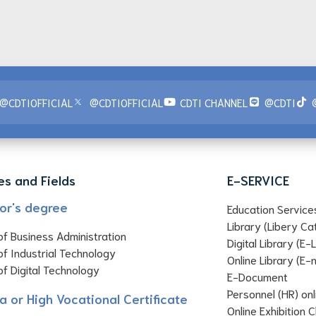
@CDTIOFFICIAL
@CDTIOFFICIAL
CDTI CHANNEL
@CDTI
es and Fields
E-SERVICE
or's degree
Education Service
Library (Libery Ca
of Business Administration
Digital Library (E-
of Industrial Technology
Online Library (E
of Digital Technology
E-Document
Personnel (HR) on
a or High Vocational Certificate
Online Exhibition