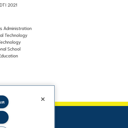
CDTI 2021
s Administration
ial Technology
 Technology
onal School
Education
หมด