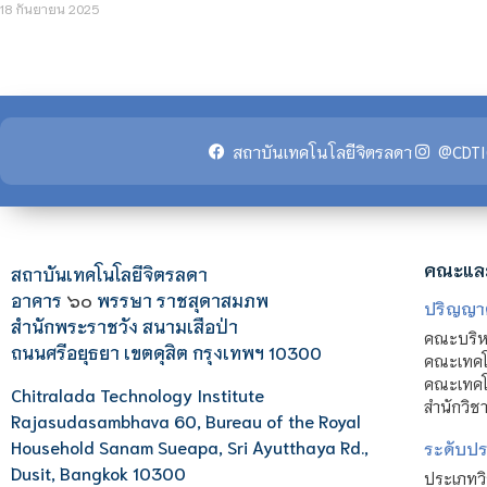
18 กันยายน 2025
สถาบันเทคโนโลยีจิตรลดา
@CDTI
คณะแล
สถาบันเทคโนโลยีจิตรลดา
อาคาร
๖๐
พรรษา ราชสุดาสมภพ
ปริญญา
สำนักพระราชวัง สนามเสือป่า
คณะบริหา
ถนนศรีอยุธยา เขตดุสิต กรุงเทพฯ 10300
คณะเทคโ
คณะเทคโน
Chitralada Technology Institute
สำนักวิช
Rajasudasambhava 60, Bureau of the Royal
Household Sanam Sueapa, Sri Ayutthaya Rd.,
ระดับประ
Dusit, Bangkok 10300
ประเภทว