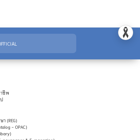
FFICIAL
ชาชีพ
ไป
ษา (REG)
atalog - OPAC)
ibary)