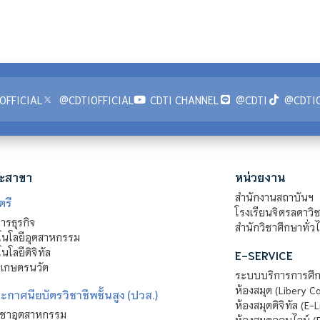
OFFICIAL
@CDTIOFFICIAL
CDTI CHANNEL
@CDTI
@CDTIO
ะสาขา
หน่วยงาน
สำนักงานสถาบันฯ
ตรี
โรงเรียนจิตรลดาวิ
รธุรกิจ
สำนักวิชาศึกษาทั่ว
นโลยีอุตสาหกรรม
โลยีดิจิทัล
E-SERVICE
าเกษตรนวัต
ระบบบริการการศึก
ห้องสมุด (Libery C
กาศนียบัตรวิชาชีพชั้นสูง (ปวส.)
ห้องสมุดดิจิทัล (E-L
ิชาอุตสาหกรรม