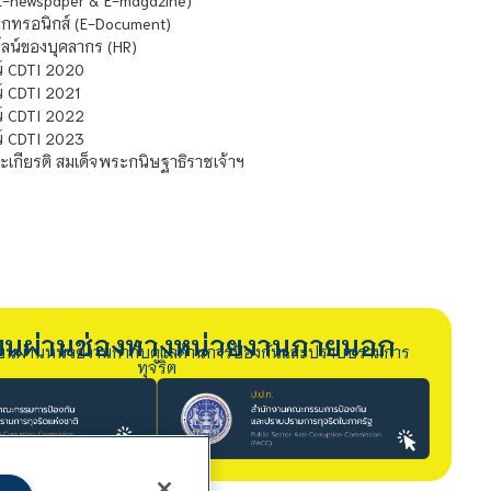
E-newspaper & E-magazine)
กทรอนิกส์ (E-Document)
น์ของบุคลากร (HR)
์ CDTI 2020
 CDTI 2021
์ CDTI 2022
์ CDTI 2023
เกียรติ สมเด็จพระกนิษฐาธิราชเจ้าฯ
รียนผ่านช่องทางหน่วยงานภายนอก
ียนผ่านหน่วยงานกำกับดูแลด้านการป้องกันและปราบปรามการ
ทุจริต