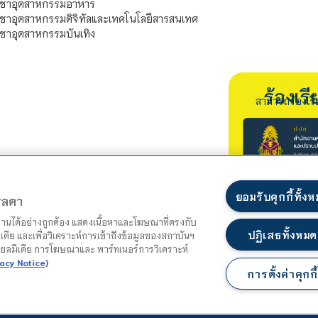
ิชาอุตสาหกรรมอาหาร
ชาอุตสาหกรรมดิจิทัลและเทคโนโลยีสารสนเทศ
ชาอุตสาหกรรมบันเทิง
ร้องเ
สามารถร้องเร
ยอมรับคุกกี้ทั้ง
ตรลดา
ำงานได้อย่างถูกต้อง แสดงเนื้อหาและโฆษณาที่ตรงกับ
ปฏิเสธทั้งหมด
เดีย และเพื่อวิเคราะห์การเข้าถึงข้อมูลของสถาบันฯ
ชียลมีเดีย การโฆษณาและ พาร์ทเนอร์การวิเคราะห์
acy Notice)
การตั้งค่าคุกกี้
แผนผังเว็บไซต์
นโยบายความเป็นส่วนตัว
นโยบายคุกกี้