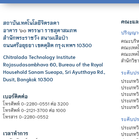
คณะแล
สถาบันเทคโนโลยีจิตรลดา
อาคาร
๖๐
พรรษา ราชสุดาสมภพ
ปริญญา
สำนักพระราชวัง สนามเสือป่า
คณะบริหา
ถนนศรีอยุธยา เขตดุสิต กรุงเทพฯ 10300
คณะเทคโ
คณะเทคโน
Chitralada Technology Institute
สำนักวิช
Rajasudasambhava 60, Bureau of the Royal
Household Sanam Sueapa, Sri Ayutthaya Rd.,
ระดับประ
Dusit, Bangkok 10300
ประเภทว
ประเภทวิ
ประเภทว
เบอร์ติดต่อ
ประเภทวิ
โทรศัพท์ 0-2280-0551 ต่อ 3200
ประเภทวิ
โทรศัพท์ 0-2121-3700 ต่อ 1000
โทรสาร 0-2280-0552
ระดับปร
ประเภทว
เวลาทำการ
ประเภทวิ