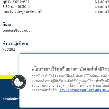
ประเภทว
ทุกวัน จันทร์-ศุกร์
ประเภทวิ
8.30 น. – 16.30 น.
ประเภทวิ
(ยกเว้น วันหยุดนักขัตฤกษ์)
อีเมล
saraban@cdti.ac.th
จำนวนผู้เข้าชม
7582821
นโยบายการใช้คุกกี้ ของสถาบันเทคโนโลยีจิ
สถาบันเทคโนโลยีจิตรลดาใช้คุกกี้เพื่อช่วยให้ไซต์ของเราท
ความสนใจของผู้ใช้บริการ เปิดให้ใช้คุณสมบัติทางโซเชียลมี
สถาบันฯยังแบ่งปันข้อมูลการใช้งานไซต์ กับพาร์ทเนอร์โซเ
ของสถาบันฯอีกด้วย
อ่านประกาศความเป็นส่วนตัว (Priv
สงวนลิขสิทธิ์ © 2024 สถาบันเทคโนโลยีจิตรลดา. Web by
Mountain Studio