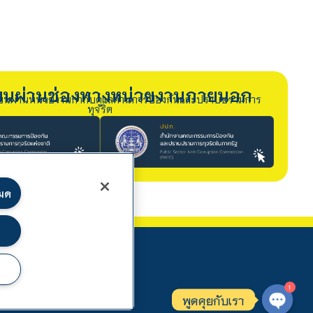
รียนผ่านช่องทางหน่วยงานภายนอก
ียนผ่านหน่วยงานกำกับดูแลด้านการป้องกันและปราบปรามการ
ทุจริต
หมด
1
พูดคุยกับเรา