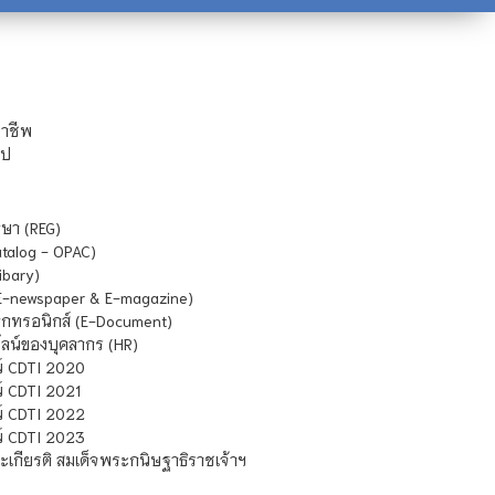
ชาชีพ
ไป
ษา (REG)
atalog - OPAC)
ibary)
E-newspaper & E-magazine)
กทรอนิกส์ (E-Document)
น์ของบุคลากร (HR)
์ CDTI 2020
 CDTI 2021
์ CDTI 2022
์ CDTI 2023
เกียรติ สมเด็จพระกนิษฐาธิราชเจ้าฯ