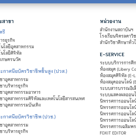
ะสาขา
หน่วยงาน
สำนักงานสถาบันฯ
ตรี
โรงเรียนจิตรลดาวิ
รธุรกิจ
สำนักวิชาศึกษาทั่ว
นโลยีอุตสาหกรรม
โลยีดิจิทัล
E-SERVICE
าเกษตรนวัต
ระบบบริการการศึก
ห้องสมุด (Libery C
กาศนียบัตรวิชาชีพชั้นสูง (ปวส.)
ห้องสมุดดิจิทัล (E-L
ิชาอุตสาหกรรม
ห้องสมุดออนไลน์ (
ชาบริหารธุรกิจ
ระบบสารบรรณอิเล็
ิชาอุตสาหกรรมอาหาร
ระบบแสดงผลออนไล
ชาอุตสาหกรรมดิจิทัลและเทคโนโลยีสารสนเทศ
นิทรรศการออนไลน
ชาอุตสาหกรรมบันเทิง
นิทรรศการออนไลน์
นิทรรศการออนไลน
ะกาศนียบัตรวิชาชีพ (ปวช.)
นิทรรศการออนไลน
ิชาอุตสาหกรรม
นิทรรศการเฉลิมพระ
ชาบริหารธุรกิจ
FOXIT EDITOR