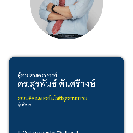
ผู้ช่วยศาสตราจารย์
ดร.
สุรพันธ์ ตันศรีวงษ์
คณบดีคณะเทคโนโลยีอุตสาหกรรม
ผู้บริหาร
E-Mail: surapan.tan@cdti.ac.th