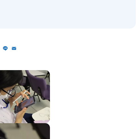
ebook
X
Line
Email