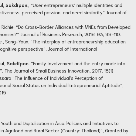
ul, Sakdipon
., “User entrepreneurs’ multiple identities and
tiveness, perceived passion, and need similarity” Journal of
, Richie. “Do Cross-Border Alliances with MNEs from Developed
omies?” Journal of Business Research, 2018. 93, 98-110.
ee., Sang-Youn. “The interplay of entrepreneurship education
 cognitive perspective”, Journal of International
ul, Sakdipon.
“Family Involvement and the entry mode into
, The Journal of Small Business Innovation, 2017. 18(1)
ssara “The Influence of Individual’s Perception of
urial Social Status on Individual Entrepreneurial Aptitude”,
015
uth and Digitalization in Asia: Policies and Initiatives to
n Agrifood and Rural Sector (Country: Thailand)”, Granted by