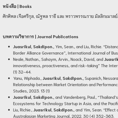
หนังสือ
| Books
ศักดิพล เจือศรีกุล, ณัฐพล ราธี และ พราวพรรณราย มัลลิกะมาลย์
บทความวิชาการ
| Journal Publications
Juasrikul, Sakdipon.,
Yim, Sean., and Liu, Richie. “Dis
Border Alliance Governance”, International Journal of B
Neale, Nathan., Sahaym, Arvin., Noack, David, and
Juasri
innovativeness, proactiveness, and risk-taking” The Inte
(1) 32-44.
Yanu, Wiphada.,
Juasrikul, Sakdipon.,
Supanich, Nessara
Relationship between Market Orientation and Performanc
Studies, 2023. 13 (1)
Juasrikul, Sakdipon.,
and Vandenberg, Paul., “Thailand’
Ecosystems for Technology Startup in Asia, and the Pacif
Liu, Richie.,
Juasrikul, Sakdipon.,
and Yim, Sean. “Effect
Australasian Marketing Journal, 2022. 30 (4) 352-363.