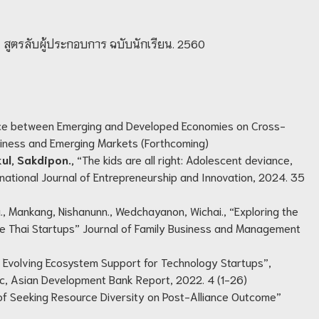
. สูตรลับผู้ประกอบการ ฉบับนักเรียน. 2560
tance between Emerging and Developed Economies on Cross-
usiness and Emerging Markets (Forthcoming)
kul, Sakdipon.,
“The kids are all right: Adolescent deviance,
rnational Journal of Entrepreneurship and Innovation, 2024. 35
., Mankang, Nishanunn., Wedchayanon, Wichai., “Exploring the
e Thai Startups” Journal of Family Business and Management
s Evolving Ecosystem Support for Technology Startups”,
ic, Asian Development Bank Report, 2022. 4 (1-26)
 of Seeking Resource Diversity on Post-Alliance Outcome”