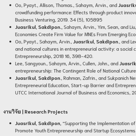
Oo, Pyayt., Allison, Thomas., Sahaym, Arvin., and
Juasrik
crowdfunding performance: Effects through product innova
Business Venturing, 2019. 34 (5), 105895
Juasrikul, Sakdipon.,
Sahaym, Arvin., Yim, Sean, and Liu
Economies Create Firm Value for MNEs From Emerging Econ
Oo, Pyayt., Sahaym, Arvin.,
Juasrikul, Sakdipon
., and L
and national cultures in entrepreneurial activity: a social
Entrepreneurship, 2018 16, 398-420.
Lee, Sangyoun., Sahaym, Arvin., Cullen, John., and
Juasrik
entrepreneurship: The Contingent Role of National Culture”
Juasrikul, Sakdipon
., Rahman, Zafrin., and Sukpanich Ne
Entrepreneurial Education, Start-up Barrier and Entreprene
UTCC International Journal of Business and Economics, 2
งานวิจัย
| Research Projects
Juasrikul, Sakdipon,
“Supporting the Implementation of Yo
Promote Youth Entrepreneurship and Startup Ecosystems i