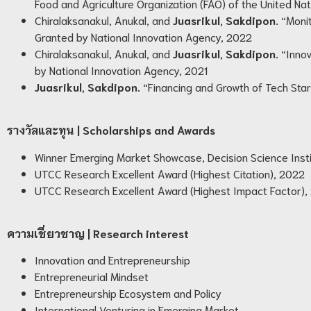
Food and Agriculture Organization (FAO) of the United Na
Chiralaksanakul, Anukal, and
Juasrikul, Sakdipon.
“Monit
Granted by National Innovation Agency, 2022
Chiralaksanakul, Anukal, and
Juasrikul, Sakdipon.
“Inno
by National Innovation Agency, 2021
Juasrikul, Sakdipon.
“Financing and Growth of Tech Sta
รางวัลและทุน
| Scholarships and Awards
Winner Emerging Market Showcase, Decision Science Inst
UTCC Research Excellent Award (Highest Citation), 2022
UTCC Research Excellent Award (Highest Impact Factor)
ความเชี่ยวชาญ
| Research interest
Innovation and Entrepreneurship
Entrepreneurial Mindset
Entrepreneurship Ecosystem and Policy
International Venturing in Emerging Market