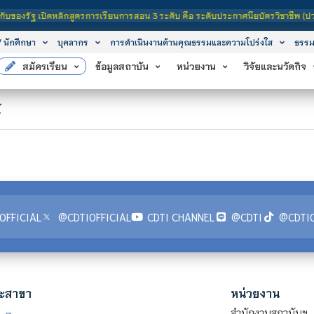
รัฐ เปิดหลักสูตรการเรียนการสอน 3 ระดับ คือ ระดับประกาศนียบัตรวิชาชีพ (ปวช.), ร
/ นักศึกษา
บุคลากร
การดำเนินงานด้านคุณธรรมและความโปร่งใส
ธรรม
สมัครเรียน
ข้อมูลสถาบัน
หน่วยงาน
วิจัยและนวัตกิจ
์
OFFICIAL
@CDTIOFFICIAL
CDTI CHANNEL
@CDTI
@CDTIO
ะสาขา
หน่วยงาน
สำนักงานสถาบันฯ