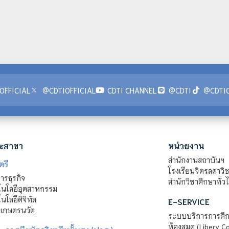
OFFICIAL
@CDTIOFFICIAL
CDTI CHANNEL
@CDTI
@CDTIO
ะสาขา
หน่วยงาน
สำนักงานสถาบันฯ
ตรี
โรงเรียนจิตรลดาวิ
รธุรกิจ
สำนักวิชาศึกษาทั่ว
นโลยีอุตสาหกรรม
โลยีดิจิทัล
E-SERVICE
าเกษตรนวัต
ระบบบริการการศึก
ห้องสมุด (Libery C