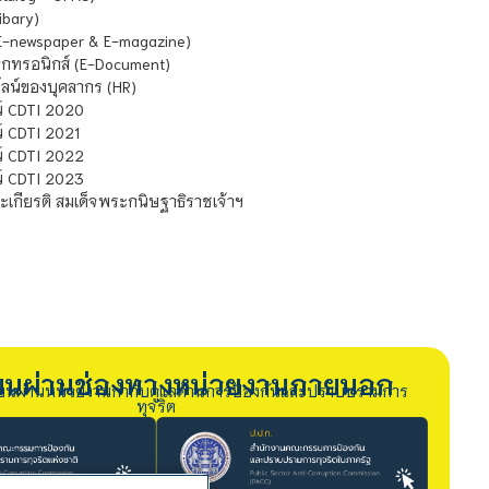
ibary)
E-newspaper & E-magazine)
กทรอนิกส์ (E-Document)
น์ของบุคลากร (HR)
์ CDTI 2020
 CDTI 2021
์ CDTI 2022
์ CDTI 2023
เกียรติ สมเด็จพระกนิษฐาธิราชเจ้าฯ
รียนผ่านช่องทางหน่วยงานภายนอก
ียนผ่านหน่วยงานกำกับดูแลด้านการป้องกันและปราบปรามการ
ทุจริต