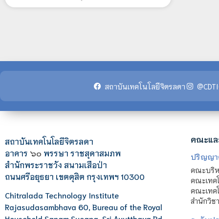
สถาบันเทคโนโลยีจิตรลดา
@CDTI
คณะแล
สถาบันเทคโนโลยีจิตรลดา
อาคาร
๖๐
พรรษา ราชสุดาสมภพ
ปริญญา
สำนักพระราชวัง สนามเสือป่า
คณะบริหา
ถนนศรีอยุธยา เขตดุสิต กรุงเทพฯ 10300
คณะเทคโ
คณะเทคโน
Chitralada Technology Institute
สำนักวิช
Rajasudasambhava 60, Bureau of the Royal
Household Sanam Sueapa, Sri Ayutthaya Rd.,