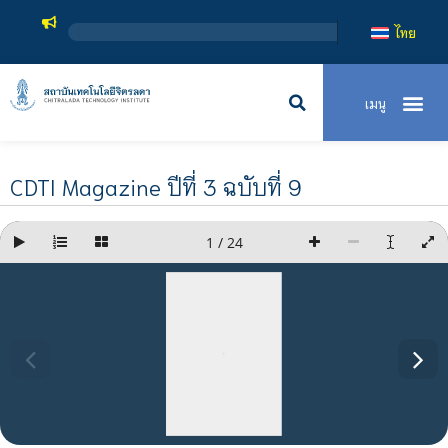
สถาบันเทคโนโลยีจิตรลดา เป็นสถาบั
ไทย
CDTI Magazine ปีที่ 3 ฉบับที่ 9
1 / 24
ปที่ 3 | ฉบับที่ 9 | กันยายน - ธันวาคม 2566
นวัตกรรมขับเคลื่อน สร้างสรรค์ผลิตภัณฑ์
เพิ่มมูลค่าให้กับท้องถิ่น
CDTI
Innovation & Technology
เพราะชีวิต คือการเรียนรู้
จึงต้องเรียนรู้ตลอดชีวิต
CDTI
Innovative Agriculture
การผลิตพืชสมาร์ทฟาร์ม
โดยการสอนแบบบูรณาการ
CDTI
Food & Business
ไอศกรีมซอฟท์เสิร์ฟ:
CDTI
People
จากห้องแล็บ สู่ ตลาด
CPR ทักษะแห่งการช่วยชีวิต
ของชาวเทคโนโลยีจิตรลดา
โครงการส่งเสริม
การแข่งขันทักษะวิชาชีพ
Cultivating Dreams Across Borders:
CDTI
Lifestyle
แผนกคหกรรม
A Tale of Ambition
ผู้สูงอายุในสังคมไร้เงินสด
and Achievement at CDTI
ยุคดิจิทัล
ปลากุเลา จาก
LOCAL สู่ เลอค่า
CDTI
Network & Collaboration
การพัฒนาชุมชนสู่ความยั่งยืน
“หิ้ง สู่ ห้าง”