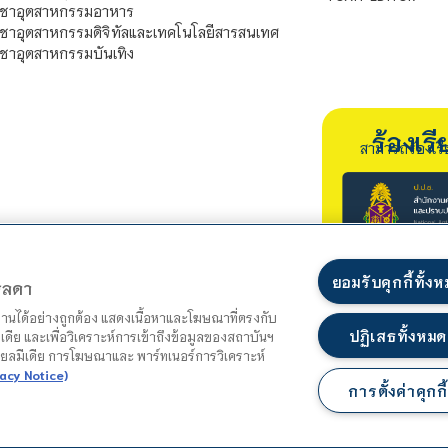
ิชาอุตสาหกรรมอาหาร
ชาอุตสาหกรรมดิจิทัลและเทคโนโลยีสารสนเทศ
ชาอุตสาหกรรมบันเทิง
ร้องเ
สามารถร้องเร
ยอมรับคุกกี้ทั้ง
ตรลดา
ำงานได้อย่างถูกต้อง แสดงเนื้อหาและโฆษณาที่ตรงกับ
ปฏิเสธทั้งหมด
เดีย และเพื่อวิเคราะห์การเข้าถึงข้อมูลของสถาบันฯ
ชียลมีเดีย การโฆษณาและ พาร์ทเนอร์การวิเคราะห์
acy Notice)
การตั้งค่าคุกกี้
แผนผังเว็บไซต์
นโยบายความเป็นส่วนตัว
นโยบายคุกกี้