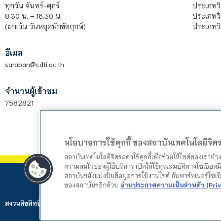
ประเภทว
ทุกวัน จันทร์-ศุกร์
ประเภทวิ
8.30 น. – 16.30 น.
ประเภทวิ
(ยกเว้น วันหยุดนักขัตฤกษ์)
อีเมล
saraban@cdti.ac.th
จำนวนผู้เข้าชม
7582821
นโยบายการใช้คุกกี้ ของสถาบันเทคโนโลยีจิ
สถาบันเทคโนโลยีจิตรลดาใช้คุกกี้เพื่อช่วยให้ไซต์ของเราท
ความสนใจของผู้ใช้บริการ เปิดให้ใช้คุณสมบัติทางโซเชียลมี
สถาบันฯยังแบ่งปันข้อมูลการใช้งานไซต์ กับพาร์ทเนอร์โซเ
ของสถาบันฯอีกด้วย
อ่านประกาศความเป็นส่วนตัว (Priv
สงวนลิขสิทธิ์ © 2024 สถาบันเทคโนโลยีจิตรลดา. Web by
Mountain Studio