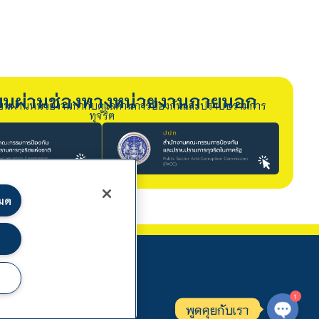
รียนผ่านช่องทางหน่วยงานภายนอก
ียนผ่านหน่วยงานกำกับดูแลด้านการป้องกันและปราบปรามการ
ทุจริต
หมด
1
พูดคุยกับเรา