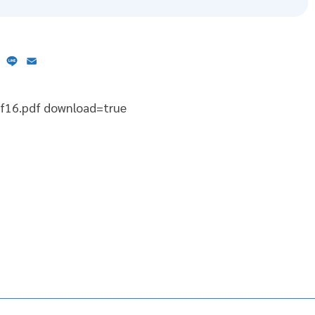
ebook
X
Line
Email
6f16.pdf download=true