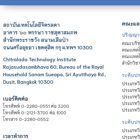
คณะแล
สถาบันเทคโนโลยีจิตรลดา
อาคาร
๖๐
พรรษา ราชสุดาสมภพ
ปริญญา
สำนักพระราชวัง สนามเสือป่า
คณะบริหา
ถนนศรีอยุธยา เขตดุสิต กรุงเทพฯ 10300
คณะเทคโ
คณะเทคโน
Chitralada Technology Institute
สำนักวิช
Rajasudasambhava 60, Bureau of the Royal
Household Sanam Sueapa, Sri Ayutthaya Rd.,
ระดับประ
Dusit, Bangkok 10300
ประเภทว
ประเภทวิ
ประเภทว
เบอร์ติดต่อ
ประเภทวิ
โทรศัพท์ 0-2280-0551 ต่อ 3200
ประเภทวิ
โทรศัพท์ 0-2121-3700 ต่อ 1000
โทรสาร 0-2280-0552
ระดับปร
ประเภทว
เวลาทำการ
ประเภทวิ