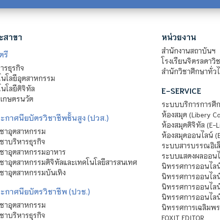
ะสาขา
หน่วยงาน
สำนักงานสถาบันฯ
ตรี
โรงเรียนจิตรลดาวิ
รธุรกิจ
สำนักวิชาศึกษาทั่ว
นโลยีอุตสาหกรรม
โลยีดิจิทัล
E-SERVICE
าเกษตรนวัต
ระบบบริการการศึก
ห้องสมุด (Libery C
กาศนียบัตรวิชาชีพชั้นสูง (ปวส.)
ห้องสมุดดิจิทัล (E-L
ิชาอุตสาหกรรม
ห้องสมุดออนไลน์ (
ชาบริหารธุรกิจ
ระบบสารบรรณอิเล็
ิชาอุตสาหกรรมอาหาร
ระบบแสดงผลออนไล
ชาอุตสาหกรรมดิจิทัลและเทคโนโลยีสารสนเทศ
นิทรรศการออนไลน
ชาอุตสาหกรรมบันเทิง
นิทรรศการออนไลน์
นิทรรศการออนไลน
ะกาศนียบัตรวิชาชีพ (ปวช.)
นิทรรศการออนไลน
ิชาอุตสาหกรรม
นิทรรศการเฉลิมพระ
ชาบริหารธุรกิจ
FOXIT EDITOR