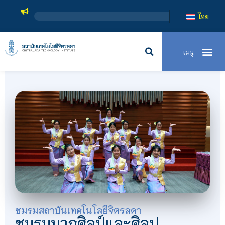
สถาบันเท
ไทย
ชมรมสถาบันเทคโนโลยีจิตรลดา
ชมรมนาฏศิลป์และศิลป