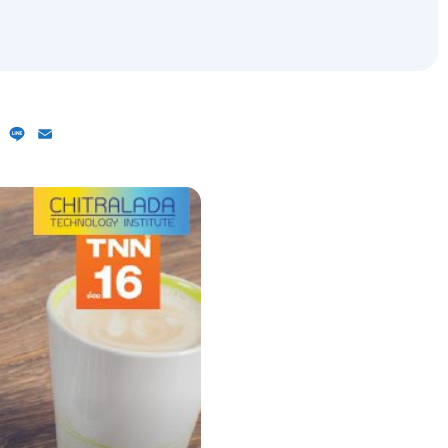
ebook
X
Line
Email