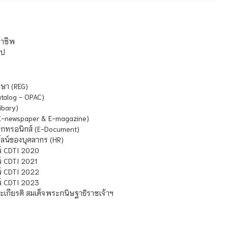
ชาชีพ
ไป
ษา (REG)
atalog - OPAC)
ibary)
E-newspaper & E-magazine)
กทรอนิกส์ (E-Document)
น์ของบุคลากร (HR)
์ CDTI 2020
 CDTI 2021
์ CDTI 2022
์ CDTI 2023
เกียรติ สมเด็จพระกนิษฐาธิราชเจ้าฯ