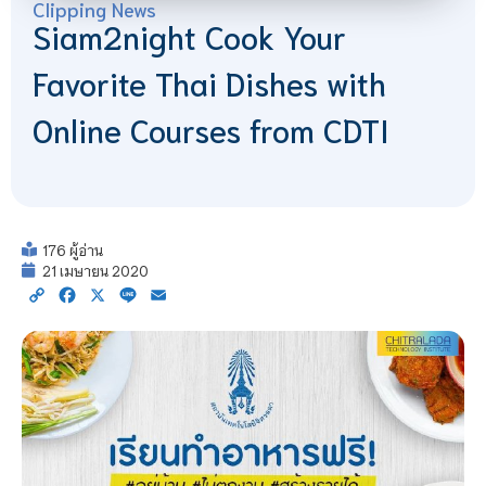
Clipping News
Siam2night Cook Your
Favorite Thai Dishes with
Online Courses from CDTI
176 ผู้อ่าน
21 เมษายน 2020
Copy
Facebook
X
Line
Email
Link