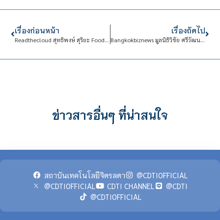
เรื่องก่อนหน้า
เรื่องถัดไป
Readthecloud สุทธิพงษ์ สุริยะ Food Stylist ผู้พัฒนาชุมชนบึงกาฬด้วยศิลปะและสร้างพิพิธภัณฑ์มีชีวิต
Bangkokbiznews มูลนิธิวิชัย ศรีวัฒนประภาสนับสนุนทุนการศึกษาโรงเรียนจิตรลดาวิชาชีพ
ข่าวสารอื่นๆ ที่น่าสนใจ
สถาบันเทคโนโลยีจิตรลดา
@CDTIOFFICIAL
@CDTIOFFICIAL
CDTI CHANNEL
@CDTI
@CDTIOFFICIAL