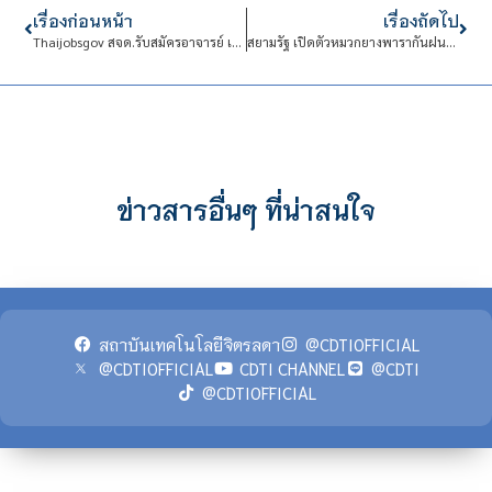
เรื่องก่อนหน้า
เรื่องถัดไป
Thaijobsgov สจด.รับสมัครอาจารย์ เจ้าหน้าที่ วุฒิ ป.ตรี ป.โท บัดนี้ – 17 มิ.ย. 63
สยามรัฐ เปิดตัวหมวกยางพารากันฝนต้นยาง มุ่งเพิ่มผลผลิตและรายได้ชาวสวนยาง
ข่าวสารอื่นๆ ที่น่าสนใจ
สถาบันเทคโนโลยีจิตรลดา
@CDTIOFFICIAL
@CDTIOFFICIAL
CDTI CHANNEL
@CDTI
@CDTIOFFICIAL