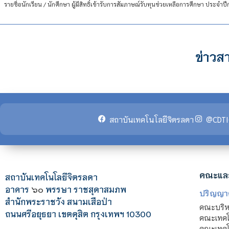
ข่าวสา
สถาบันเทคโนโลยีจิตรลดา
@CDTI
คณะแล
สถาบันเทคโนโลยีจิตรลดา
อาคาร
๖๐
พรรษา ราชสุดาสมภพ
ปริญญา
สำนักพระราชวัง สนามเสือป่า
คณะบริหา
ถนนศรีอยุธยา เขตดุสิต กรุงเทพฯ 10300
คณะเทคโ
คณะเทคโน