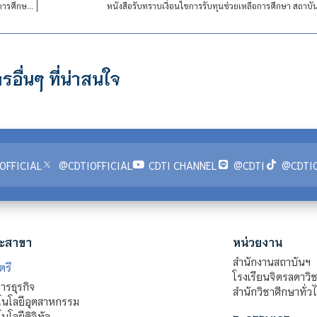
รายชื่อนักเรียน / นักศึกษา ผู้มีสิทธิ์เข้ารับการสัมภาษณ์รับทุนช่วยเหลือการศึกษา ประจำปีการศึกษา 2563 (รอบ 3)
หนังสือรับทราบเงื่อนไขการรับทุนช่วยเหลือการศึกษา สถาบ
รอื่นๆ ที่น่าสนใจ
OFFICIAL
@CDTIOFFICIAL
CDTI CHANNEL
@CDTI
@CDTIO
ะสาขา
หน่วยงาน
สำนักงานสถาบันฯ
ตรี
โรงเรียนจิตรลดาวิ
รธุรกิจ
สำนักวิชาศึกษาทั่ว
นโลยีอุตสาหกรรม
โลยีดิจิทัล