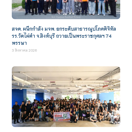
สจด. ผนึกกำลัง มจพ. ยกระดับสาธารณูปโภคดิจิทัล
รร.วัดไผ่ดำ จ.สิงห์บุรี ถวายเป็นพระราชกุศลฯ 74
พรรษา
3 สิงหาคม 2026