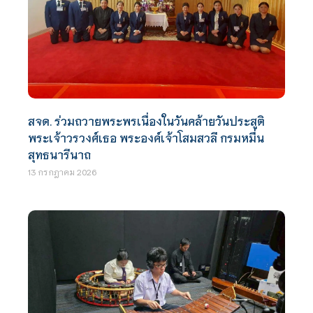
สจด. ร่วมถวายพระพรเนื่องในวันคล้ายวันประสูติ
พระเจ้าวรวงศ์เธอ พระองค์เจ้าโสมสวลี กรมหมื่น
สุทธนารีนาถ
13 กรกฎาคม 2026