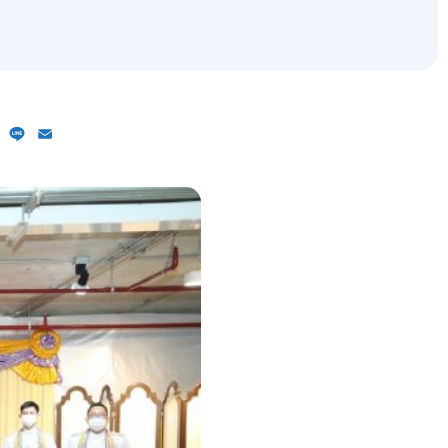
ebook
X
Line
Email