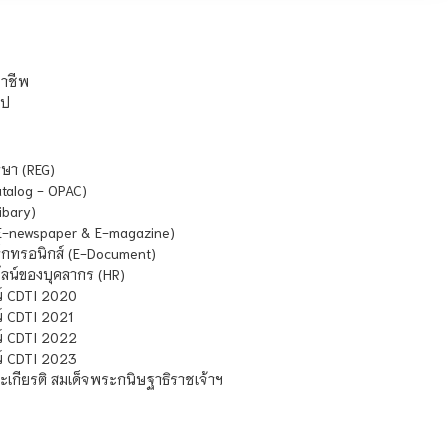
ชาชีพ
ไป
ษา (REG)
atalog - OPAC)
ibary)
E-newspaper & E-magazine)
กทรอนิกส์ (E-Document)
น์ของบุคลากร (HR)
์ CDTI 2020
 CDTI 2021
์ CDTI 2022
์ CDTI 2023
เกียรติ สมเด็จพระกนิษฐาธิราชเจ้าฯ