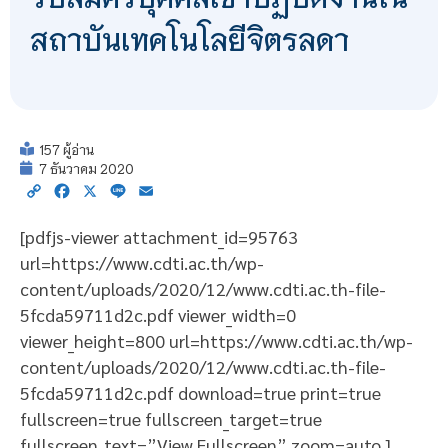
สถาบันเทคโนโลยีจิตรลดา
157 ผู้อ่าน
7 ธันวาคม 2020
Copy
Facebook
X
Line
Email
Link
[pdfjs-viewer attachment_id=95763
url=https://www.cdti.ac.th/wp-
content/uploads/2020/12/www.cdti.ac.th-file-
5fcda59711d2c.pdf viewer_width=0
viewer_height=800 url=https://www.cdti.ac.th/wp-
content/uploads/2020/12/www.cdti.ac.th-file-
5fcda59711d2c.pdf download=true print=true
fullscreen=true fullscreen_target=true
fullscreen_text=”View Fullscreen” zoom=auto ]