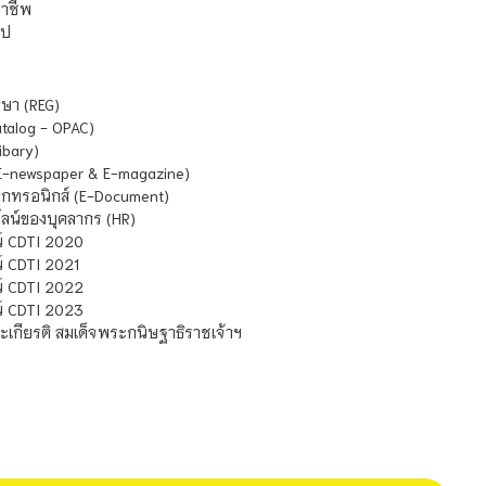
ชาชีพ
ไป
ษา (REG)
atalog - OPAC)
ibary)
E-newspaper & E-magazine)
กทรอนิกส์ (E-Document)
น์ของบุคลากร (HR)
์ CDTI 2020
 CDTI 2021
์ CDTI 2022
์ CDTI 2023
เกียรติ สมเด็จพระกนิษฐาธิราชเจ้าฯ