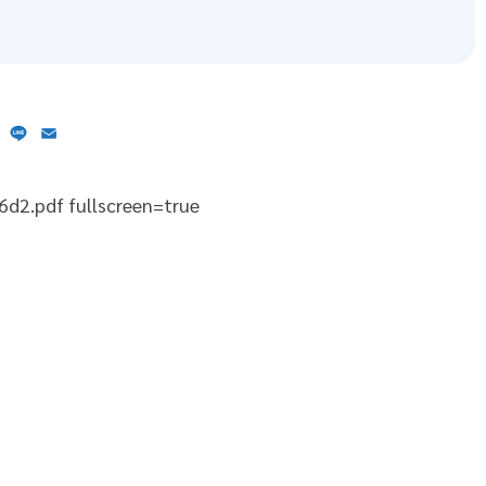
ebook
X
Line
Email
6d2.pdf fullscreen=true