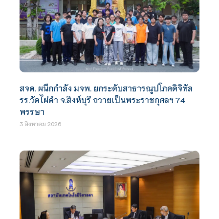
สจด. ผนึกกำลัง มจพ. ยกระดับสาธารณูปโภคดิจิทัล
รร.วัดไผ่ดำ จ.สิงห์บุรี ถวายเป็นพระราชกุศลฯ 74
พรรษา
3 สิงหาคม 2026