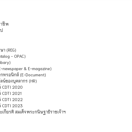
ชาชีพ
ไป
ษา (REG)
atalog - OPAC)
ibary)
E-newspaper & E-magazine)
กทรอนิกส์ (E-Document)
น์ของบุคลากร (HR)
์ CDTI 2020
 CDTI 2021
์ CDTI 2022
์ CDTI 2023
เกียรติ สมเด็จพระกนิษฐาธิราชเจ้าฯ