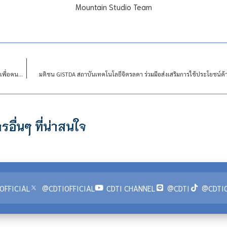
Mountain Studio Team
มติชน กรมสมเด็จพระเทพฯ พระราชทานเงิน-สิ่งของให้ รพ.สนามบ้านวิทยาศาสตร์สิรินธรเพื่อคนพิการ
มติชน GISTDA สถาบันเทคโนโลยีจิตรลดา ร่วมมือส่งเสริมการใช้ประโยชน์
รอื่นๆ ที่น่าสนใจ
OFFICIAL
@CDTIOFFICIAL
CDTI CHANNEL
@CDTI
@CDTIO