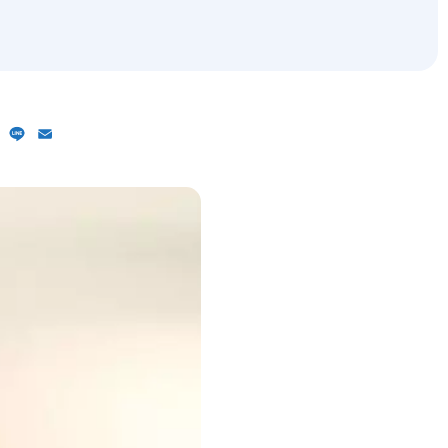
ebook
X
Line
Email