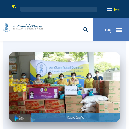
สถาบันเทคโ
ไทย