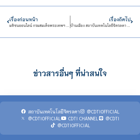
เรื่องก่อนหน้า
เรื่องถัดไป
มติชนออนไลน์ กรมสมเด็จพระเทพฯ พระราชทานวัตถุดิบประกอบอาหารโครงการ ‘อว.พารอด’
บ้านเมือง สถาบันเทคโนโลยีจิตรลดา ส่งมอบวัตถุดิบพระราชทานแก่กระทรวงการอุดมศึกษา
ข่าวสารอื่นๆ ที่น่าสนใจ
สถาบันเทคโนโลยีจิตรลดา
@CDTIOFFICIAL
@CDTIOFFICIAL
CDTI CHANNEL
@CDTI
@CDTIOFFICIAL