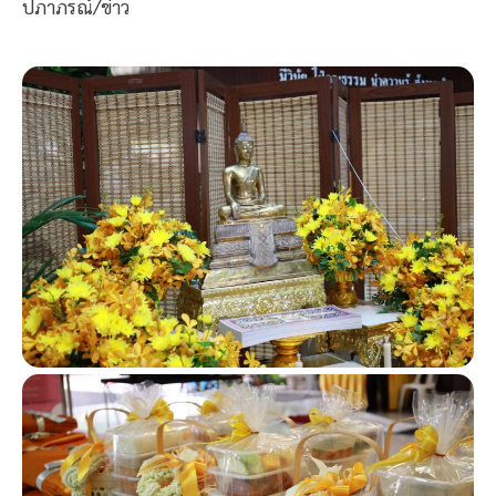
ปภาภรณ์/ข่าว