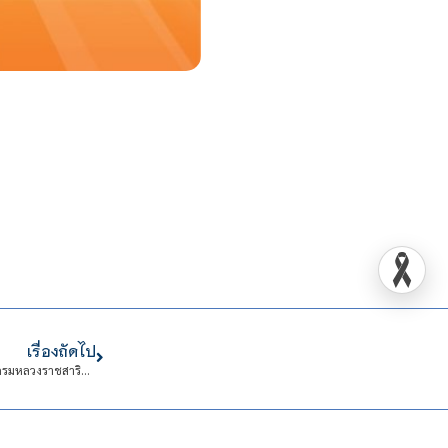
เรื่องถัดไป
วันคล้ายวันประสูติสมเด็จพระเจ้าลูกเธอ เจ้าฟ้าพัชรกิติยาภา นเรนทิราเทพยวดี กรมหลวงราชสาริณีสิริพัชร มหาวัชรราชธิดา