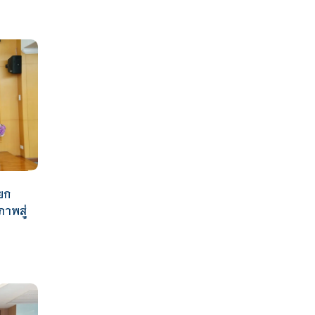
ยก
าพสู่