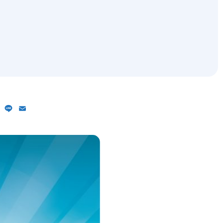
ebook
X
Line
Email