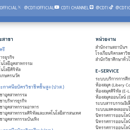
OFFICIAL
@CDTIOFFICIAL
CDTI CHANNEL
@CDTI
@CDTIO
ะสาขา
หน่วยงาน
สำนักงานสถาบันฯ
ตรี
โรงเรียนจิตรลดาวิ
รธุรกิจ
สำนักวิชาศึกษาทั่ว
นโลยีอุตสาหกรรม
โลยีดิจิทัล
E-SERVICE
าเกษตรนวัต
ระบบบริการการศึก
ห้องสมุด (Libery C
กาศนียบัตรวิชาชีพชั้นสูง (ปวส.)
ห้องสมุดดิจิทัล (E-L
ิชาอุตสาหกรรม
ห้องสมุดออนไลน์ (
ชาบริหารธุรกิจ
ระบบสารบรรณอิเล็
ิชาอุตสาหกรรมอาหาร
ระบบแสดงผลออนไล
ชาอุตสาหกรรมดิจิทัลและเทคโนโลยีสารสนเทศ
นิทรรศการออนไลน
ชาอุตสาหกรรมบันเทิง
นิทรรศการออนไลน์
นิทรรศการออนไลน
ะกาศนียบัตรวิชาชีพ (ปวช.)