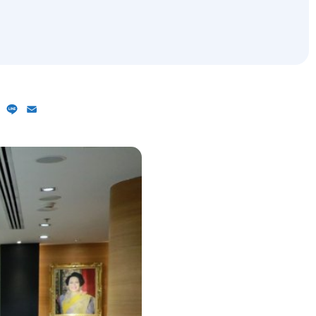
ebook
X
Line
Email