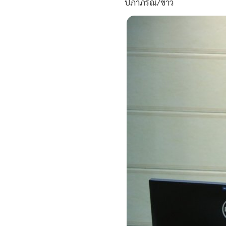
ปภาภรณ์/ข่าว