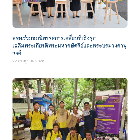
สจด.ร่วมชมนิทรรศการเคลื่อนที่เชิงรุก
เฉลิมพระเกียรติพระมหากษัตริย์และพระบรมวงศานุ
วงศ์
22 กรกฎาคม 2026