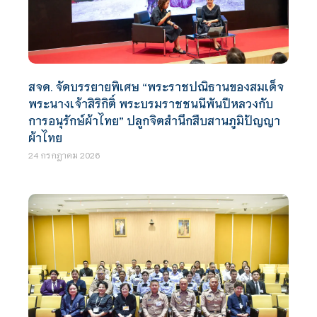
สจด. จัดบรรยายพิเศษ “พระราชปณิธานของสมเด็จ
พระนางเจ้าสิริกิติ์ พระบรมราชชนนีพันปีหลวงกับ
การอนุรักษ์ผ้าไทย” ปลูกจิตสำนึกสืบสานภูมิปัญญา
ผ้าไทย
24 กรกฎาคม 2026